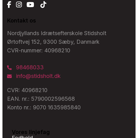
Kontakt os
Nordjyllands Idrætsefterskole Stidsholt
Ørtoftvej 152, 9300 Sæby, Danmark
CVR-nummer: 40968210
98468033
info@stidsholt.dk
CVR: 40968210
EAN. nr.: 5790002596568
Konto nr.: 9070 1635985840
Vores linjefag
Fodbold