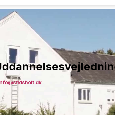
Uddannelsesvejlednin
info@stidsholt.dk