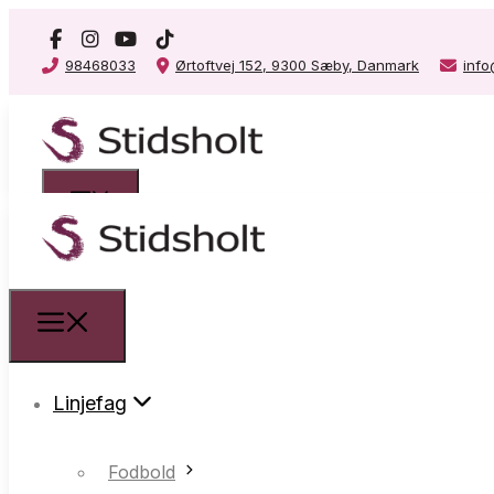
98468033
Ørtoftvej 152, 9300 Sæby, Danmark
info
Linjefag
Linjefag
Fodbold
Drengefodboldlinjen
Fodbold