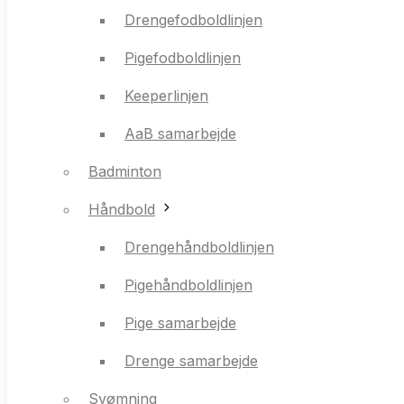
Pigefodboldlinjen
Drengefodboldlinjen
Keeperlinjen
Pigefodboldlinjen
AaB samarbejde
Keeperlinjen
Badminton
AaB samarbejde
Håndbold
Badminton
Drengehåndboldlinjen
Håndbold
Pigehåndboldlinjen
Drengehåndboldlinjen
Pige samarbejde
Pigehåndboldlinjen
Drenge samarbejde
Pige samarbejde
Svømning
Drenge samarbejde
Fitness
Svømning