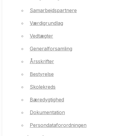
Værdigrundlag
Samarbejdspartnere
Vedtægter
Værdigrundlag
Generalforsamling
Vedtægter
Årsskrifter
Generalforsamling
Bestyrelse
Årsskrifter
Skolekreds
Bestyrelse
Bæredygtighed
Skolekreds
Dokumentation
Bæredygtighed
Persondataforordningen
Dokumentation
(GDPR)
Persondataforordningen
About Stidsholt