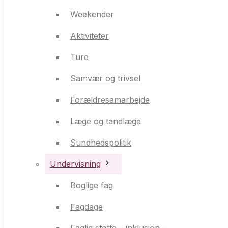
Aktiviteter
Weekender
Ture
Aktiviteter
Samvær og trivsel
Ture
Forældresamarbejde
Samvær og trivsel
Læge og tandlæge
Forældresamarbejde
Sundhedspolitik
Læge og tandlæge
Undervisning
Sundhedspolitik
Boglige fag
Undervisning
Fagdage
Boglige fag
Faglig støtte – inklusion –
Fagdage
ordblind