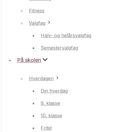
Valgfag
Fitness
Halv- og helårsvalgfag
Valgfag
Semestervalgfag
Halv- og helårsvalgfag
På skolen
Semestervalgfag
På skolen
Hverdagen
Din hverdag
Hverdagen
9. klasse
Din hverdag
10. klasse
9. klasse
Fritid
10. klasse
Weekender
Fritid