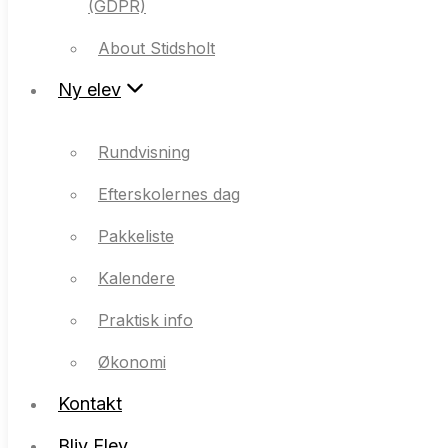
(GDPR)
Ny elev
About Stidsholt
Ny elev
Rundvisning
Efterskolernes dag
Rundvisning
Pakkeliste
Efterskolernes dag
Kalendere
Pakkeliste
Praktisk info
Kalendere
Økonomi
Praktisk info
Kontakt
Økonomi
Bliv Elev
Kontakt
Bliv Elev