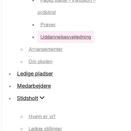
Faglig støtte – inklusion –
Prøver
ordblind
Uddannelsesvejledning
Prøver
Arrangementer
Uddannelsesvejledning
Om skolen
Arrangementer
Ledige pladser
Om skolen
Medarbejdere
Ledige pladser
Stidsholt
Medarbejdere
Stidsholt
Hvem er vi?
Ledige stillinger
Hvem er vi?
Samarbejdspartnere
Ledige stillinger