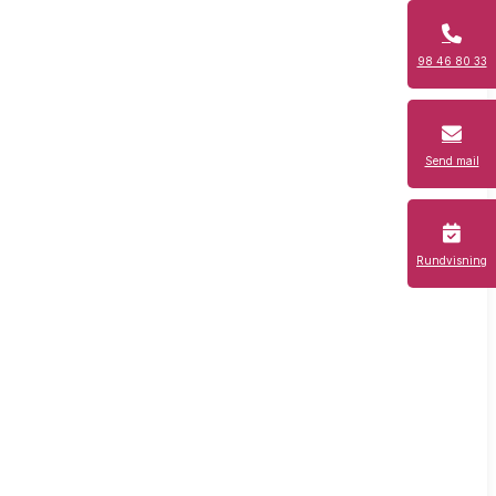
98 46 80 33
Send mail
Rundvisning