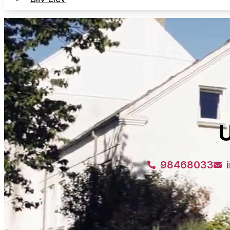
98468033