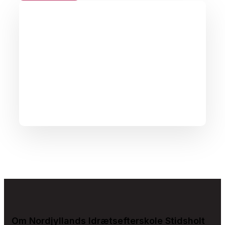
Om Nordjyllands Idrætsefterskole Stidsholt