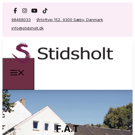
98468033
Ørtoftvej 152, 9300 Sæby, Danmark
info@stidsholt.dk
F.A.T