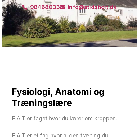
98468033
info@stidsholt.dk
Fysiologi, Anatomi og
Træningslære
F.A.T er faget hvor du lærer om kroppen.
F.A.T er et fag hvor al den træning du