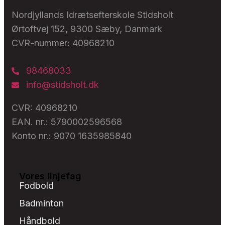
Nordjyllands Idrætsefterskole Stidsholt
Ørtoftvej 152, 9300 Sæby, Danmark
CVR-nummer: 40968210
98468033
info@stidsholt.dk
CVR: 40968210
EAN. nr.: 5790002596568
Konto nr.: 9070 1635985840
Vores linjefag
Fodbold
Badminton
Håndbold