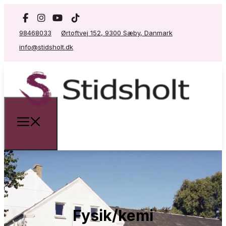
98468033
Ørtoftvej 152, 9300 Sæby, Danmark
info@stidsholt.dk
Fysik/kemi