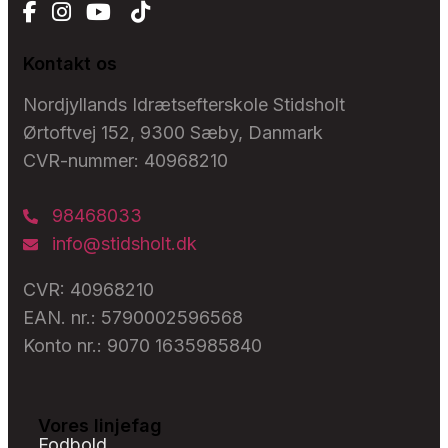
Kontakt os
Nordjyllands Idrætsefterskole Stidsholt
Ørtoftvej 152, 9300 Sæby, Danmark
CVR-nummer: 40968210
98468033
info@stidsholt.dk
CVR: 40968210
EAN. nr.: 5790002596568
Konto nr.: 9070 1635985840
Vores linjefag
Fodbold